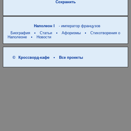
Сохранить
Наполеон I
- император французов
Биография
•
Статьи
•
Афоризмы
•
Стихотворения о
Наполеоне
•
Новости
©
Кроссворд-кафе
•
Все проекты