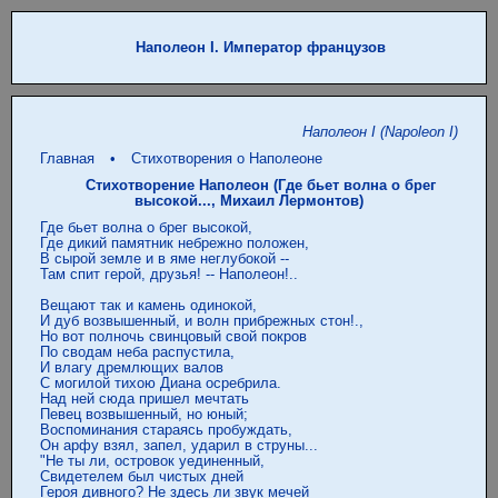
Наполеон I. Император французов
Наполеон I (Napoleon I)
Главная
•
Стихотворения о Наполеоне
Стихотворение Наполеон (Где бьет волна о брег
высокой..., Михаил Лермонтов)
Где бьет волна о брег высокой,

Где дикий памятник небрежно положен,

В сырой земле и в яме неглубокой --

Там спит герой, друзья! -- Наполеон!..

Вещают так и камень одинокой,

И дуб возвышенный, и волн прибрежных стон!.,

Но вот полночь свинцовый свой покров

По сводам неба распустила,

И влагу дремлющих валов

С могилой тихою Диана осребрила.

Над ней сюда пришел мечтать

Певец возвышенный, но юный;

Воспоминания стараясь пробуждать,

Он арфу взял, запел, ударил в струны...

"Не ты ли, островок уединенный,

Свидетелем был чистых дней

Героя дивного? Не здесь ли звук мечей
