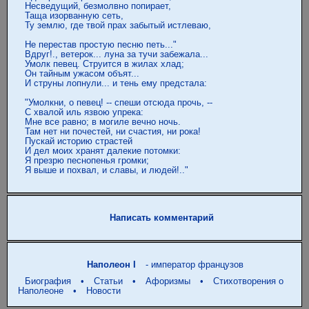
Несведущий, безмолвно попирает,

Таща изорванную сеть,

Ту землю, где твой прах забытый истлеваю,

Не перестав простую песню петь..."

Вдруг!., ветерок... луна за тучи забежала...

Умолк певец. Струится в жилах хлад;

Он тайным ужасом объят...

И струны лопнули... и тень ему предстала:

"Умолкни, о певец! -- спеши отсюда прочь, --

С хвалой иль язвою упрека:

Мне все равно; в могиле вечно ночь.

Там нет ни почестей, ни счастия, ни рока!

Пускай историю страстей

И дел моих хранят далекие потомки:

Я презрю песнопенья громки;

Написать комментарий
Наполеон I
- император французов
Биография
•
Статьи
•
Афоризмы
•
Стихотворения о
Наполеоне
•
Новости