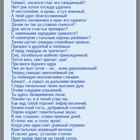
Гремел, носился глас его священный?

Нет! рок хотел отсюда удалить

И честолюбие, и кровь, и гул военный;

А твой удел благословенный:

Принять изгнанника и прах его хранить!

Зачем он так за славою гонялся?

Для чести счастье презирал?

С невинными народами сражался?

И скипетром стальным короны разбивал?

Зачем шутил граждан спокойных кровью,

Презрел и дружбой и любовью

И пред творцом не трепетал?..

Ему, погибельно войною принужденный,

Почти весь свет кричал: ура!

При визге бурного ядра

Уже он был готов -- но... воин дерзновенный!..

Творец смешал неколебимый ум,

Ты побежден московскими стенами...

Бежал!., и скрыл за дальними морями

Следы печальные твоих высоких дум.

Огнем снедаем угрызений,

Ты здесь безвременно погас.

Покоен ты; и в тихий утра час,

Как над тобой порхнет зефир весенний,

Безвестный гость, дубравный соловей,

Порою издает томительные звуки,

В них слышны: слава прежних дней,

И голос нег, и голос муки!..

Когда уже едва свет дневный отражен

Кристальною играющей волною

И гаснет день: усталою стопою

Идет рыбак брегов на тихий склон,
